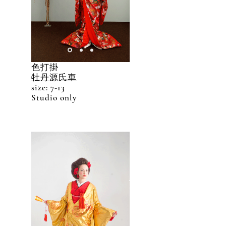
色打掛
牡丹源氏車
size: 7-13
​Studio only