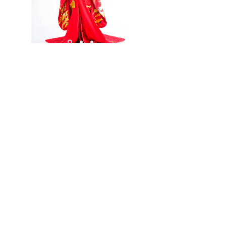
色打掛
春華千翔
size: 7-13
​Studio only