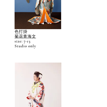
色打掛
菊花青海文
size: 7-13
​Studio only