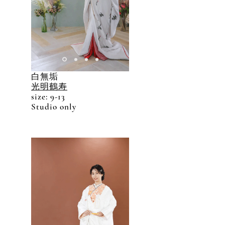
白無垢
光明鶴寿
size: 9-13
​Studio only