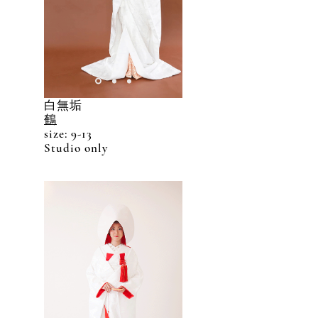
白無垢
鶴
size: 9-13
​Studio only