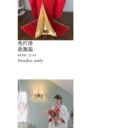
色打掛
​赤無垢
size: 7-11
​Studio only