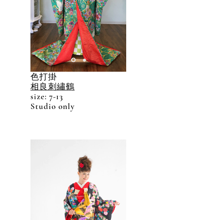
色打掛
​相良刺繡鶴
size: 7-13
​Studio only