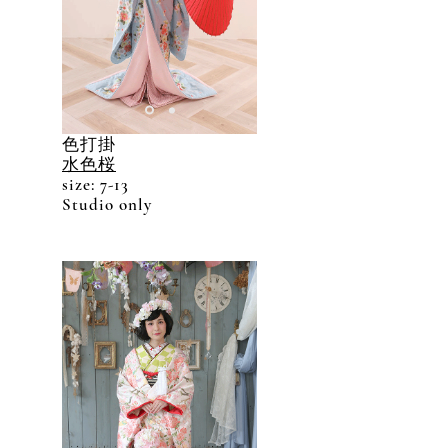
色打掛
​水色桜
size: 7-13
​Studio only