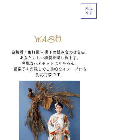
ME
NU
WASO
白無垢・色打掛 + 掛下の組み合わせ自由！
あなたらしい和装を楽しめます。
今風なヘアセットはもちろん、
綿帽子や角隠しで古典的なイメージにも
対応可能です。