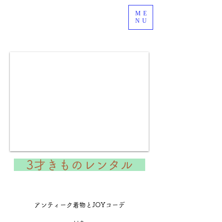
ME
NU
3才きものレンタル
​アンティーク着物とJOYコーデ