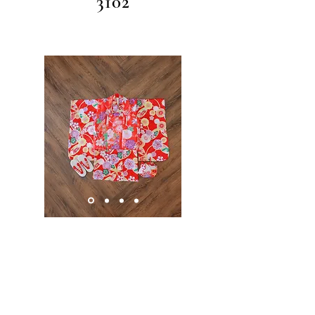
3102
3101