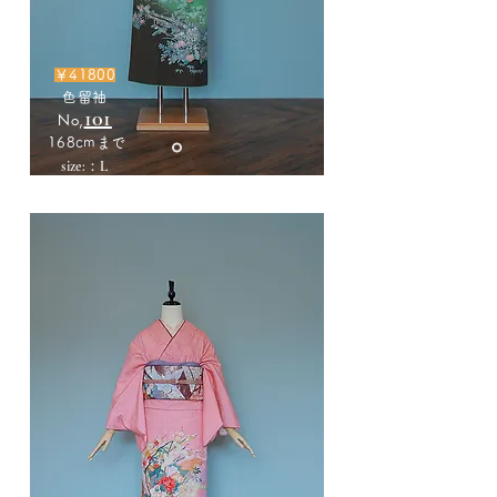
￥41800
色留袖
101
No,
168cmまで
size:：L