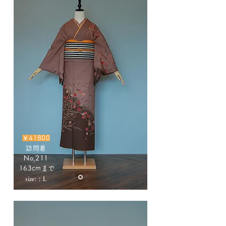
￥41800
訪問着
No,211
163
cmまで
size:：L