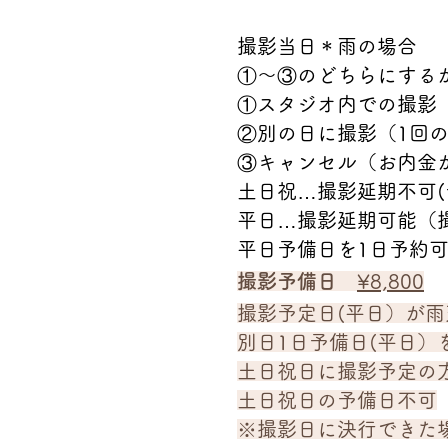
撮影当日＊雨の場合
①〜③のどちらにする
①スタジオ内での撮影
②別の日に撮影（1回
③キャンセル（お内金
土日祝…撮影延期不可(
平日…撮影延期可能（
平日予備日を1日予約
撮影予備日
¥8,800
撮影予定日(平日）が
別日1日予備日(平日）
土日祝日に撮影予定の
土日祝日の予備日不可
※撮影日に決行できた