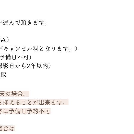
か選んで頂きます。
のみ）
がキャンセル料となります。）
予備日不可)
撮影日から2年以内）
可能
雨天の場合、
を抑えることが出来ます。
方は予備日予約不可
場合は