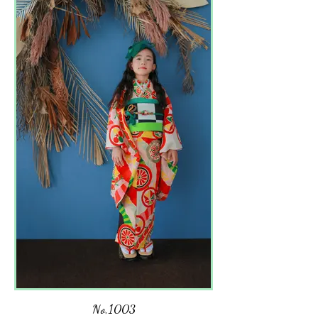
No,1003