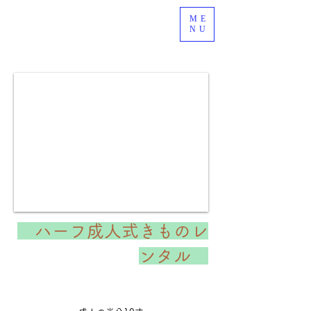
ME
NU
ハーフ成人式きものレ
ンタル